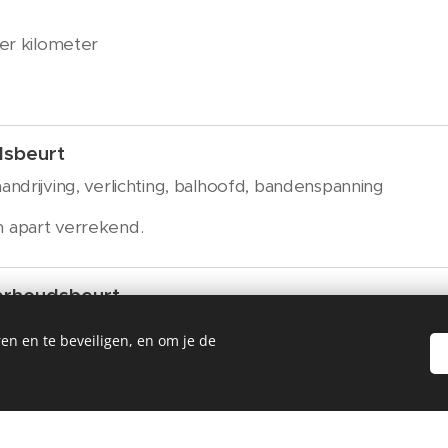
er kilometer
dsbeurt
ndrijving, verlichting, balhoofd, bandenspanning
 apart verrekend.
erhoudsbeurt
urt en een volledige reiniging van de fiets
en en te beveiligen, en om je de
houdsbeurt
udsbeurt inclusief updaten van de software van de E-