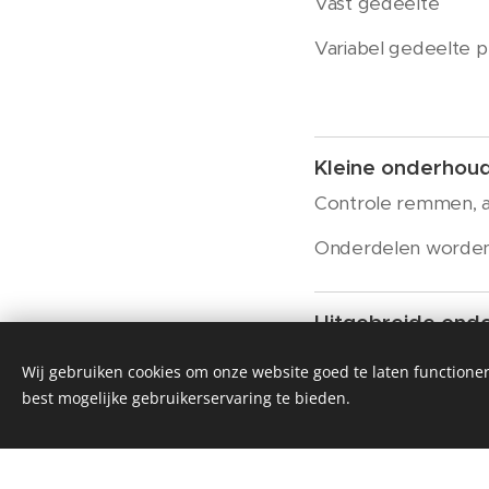
Vast gedeelte
Variabel gedeelte p
Kleine onderhou
Controle remmen, aa
Onderdelen worden
Uitgebreide ond
Kleine onderhoudsbe
Wij gebruiken cookies om onze website goed te laten functioner
best mogelijke gebruikerservaring te bieden.
Maximale onder
Uitgebreide onderho